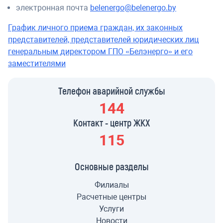
электронная почта
belenergo@belenergo.by
График личного приема граждан, их законных
представителей, представителей юридических лиц
генеральным директором ГПО «Белэнерго» и его
заместителями
Телефон аварийной службы
144
Контакт - центр ЖКХ
115
Основные разделы
Филиалы
Расчетные центры
Услуги
Новости