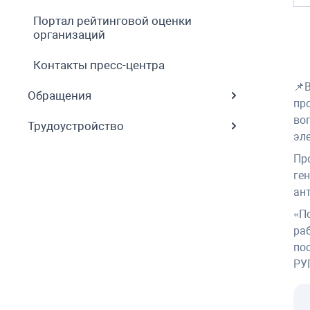
Портал рейтинговой оценки
организаций
Контакты пресс-центра
📌
Обращения
пр
во
Трудоустройство
эл
Пр
ге
ан
«П
ра
по
РУ