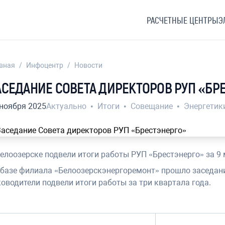
РАСЧЕТНЫЕ ЦЕНТРЫ
Э
вная
/
Инфоцентр
/
Новости
АСЕДАНИЕ СОВЕТА ДИРЕКТОРОВ РУП «БР
 ноября 2025
Актуально
•
Итоги
•
Совещание
•
Энергетик
Белоозерске подвели итоги работы РУП «Брестэнерго» за 9 
 базе филиала «Белоозерскэнергоремонт» прошло заседани
ководители подвели итоги работы за три квартала года.