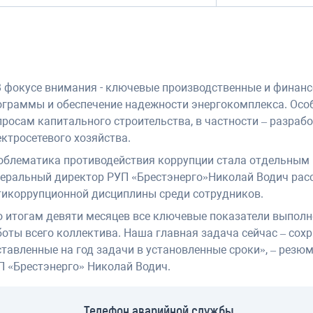
В фокусе внимания - ключевые производственные и финанс
ограммы и обеспечение надежности энергокомплекса. Осо
просам капитального строительства, в частности – разраб
ектросетевого хозяйства.
облематика противодействия коррупции стала отдельным 
неральный директор РУП «Брестэнерго»Николай Водич расс
тикоррупционной дисциплины среди сотрудников.
о итогам девяти месяцев все ключевые показатели выполн
боты всего коллектива. Наша главная задача сейчас – сох
ставленные на год задачи в установленные сроки», – резю
П «Брестэнерго» Николай Водич.
Телефон аварийной службы