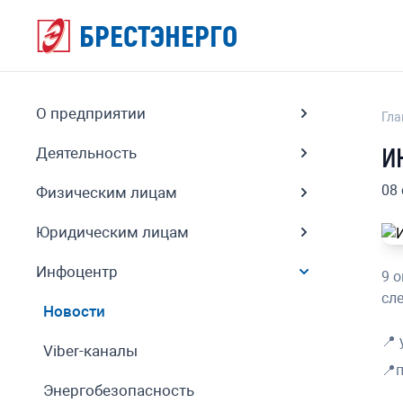
БРЕСТЭНЕРГО
О предприятии
Гла
И
Деятельность
08
Физическим лицам
Юридическим лицам
Инфоцентр
9 о
сл
Новости
📍 
Viber-каналы
📍п
Энергобезопасность